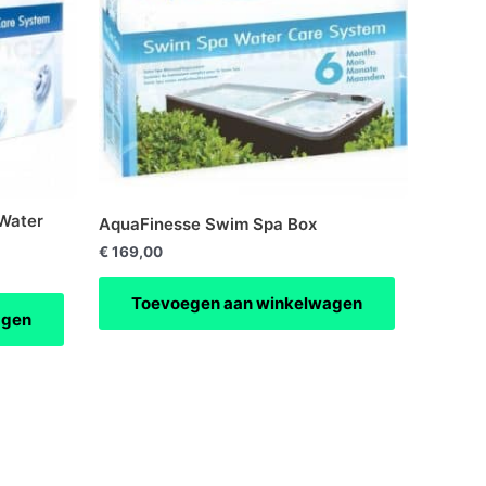
 Water
AquaFinesse Swim Spa Box
€
169,00
Toevoegen aan winkelwagen
agen