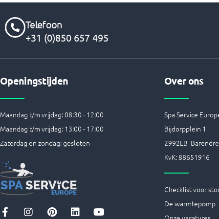
Telefoon
+31 (0)850 657 495
Openingstijden
Over ons
Maandag t/m vrijdag: 08:30 - 12:00
Spa Service Europe
Maandag t/m vrijdag: 13:00 - 17:00
Bijdorpplein 1
Zaterdag en zondag: gesloten
2992LB Barendre
KvK: 88651916
Checklist voor sto
De warmtepomp
F
I
P
L
Y
Onze vacatures