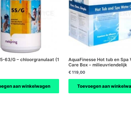
5-63/G – chloorgranulaat (1
AquaFinesse Hot tub en Spa
Care Box – milieuvriendelijk
€
119,00
oegen aan winkelwagen
Toevoegen aan winkelw