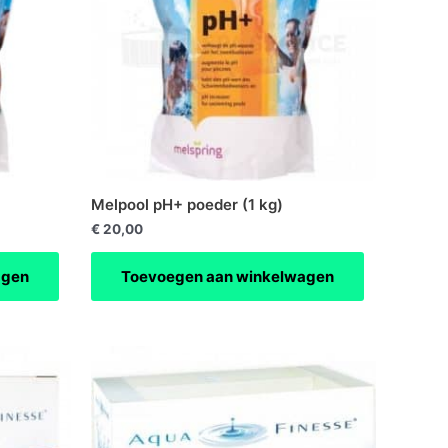
Melpool pH+ poeder (1 kg)
€
20,00
agen
Toevoegen aan winkelwagen