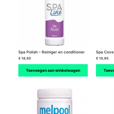
Spa Polish – Reiniger en conditioner
Spa Cover
€
18,95
€
19,95
Toevoegen aan winkelwagen
Toev