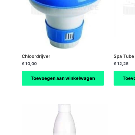
Chloordrijver
Spa Tube 
€
10,00
€
12,25
Toevoegen aan winkelwagen
Toev