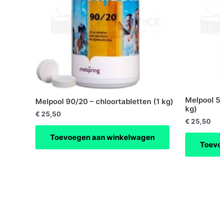
Melpool 5
Melpool 90/20 – chloortabletten (1 kg)
kg)
€
25,50
€
25,50
Toevoegen aan winkelwagen
Toev