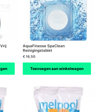
Vrij
AquaFinesse SpaClean
Reinigingstablet
€
16,50
agen
Toevoegen aan winkelwagen