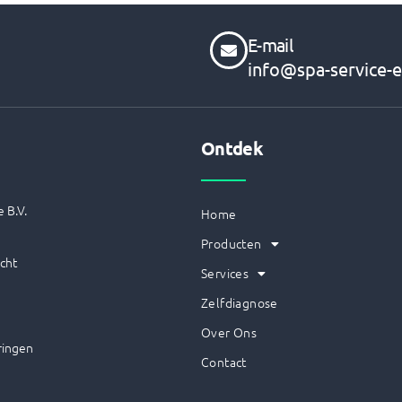
E-mail
info@spa-service-e
Ontdek
 B.V.
Home
Producten
cht
Services
Zelfdiagnose
Over Ons
ringen
Contact