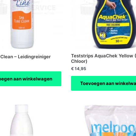
Teststrips AquaChek Yellow (
Clean – Leidingreiniger
Chloor)
€
14,95
oegen aan winkelwagen
Toevoegen aan winkelw