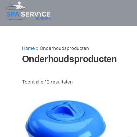
Gesorteerd
Ga
op
naar
prijs:
laag
de
naar
hoog
inhoud
Home
»
Onderhoudsproducten
Onderhoudsproducten
Toont alle 12 resultaten