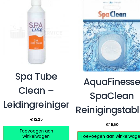
Spa Tube
AquaFiness
Clean –
SpaClean
Leidingreiniger
Reinigingstabl
€
12,25
€
16,50
Toevoegen aan
winkelwagen
Toevoegen aan winkelwag