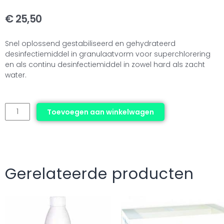
€
25,50
Snel oplossend gestabiliseerd en gehydrateerd
desinfectiemiddel in granulaatvorm voor superchlorering
en als continu desinfectiemiddel in zowel hard als zacht
water.
Melpool
Toevoegen aan winkelwagen
55-
63/G
-
chloorgranulaat
(1
Gerelateerde producten
kg)
aantal