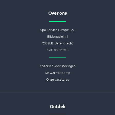
-
m
t
f
Over ons
Spa Service Europe B.V.
Bijdorpplein 1
2992LB Barendrecht
KvK: 88651916
Checklist voor storingen
De warmtepomp
Onze vacatures
Ontdek