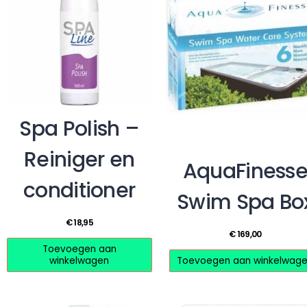
Spa Polish –
Reiniger en
AquaFiness
conditioner
Swim Spa Bo
€
18,95
€
169,00
Toevoegen aan
winkelwagen
Toevoegen aan winkelwag