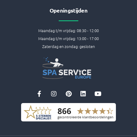
Openingstijden
Maandag t/m vrijdag: 08:30 - 12:00
Maandag t/m vrijdag: 13:00 - 17:00
Zaterdag en zondag: gesloten
F
I
P
L
Y
a
n
i
i
o
c
s
n
n
u
e
t
t
k
t
b
a
e
e
u
o
g
r
d
b
o
r
e
i
e
k
a
s
n