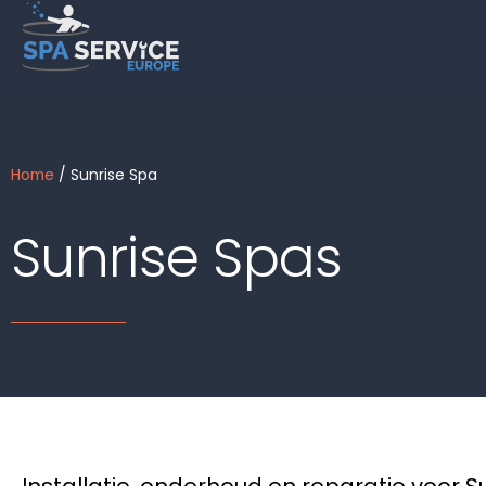
Ga
naar
de
inhoud
Home
/ Sunrise Spa
Sunrise Spas