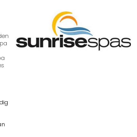
uden
Spa
pa
ns
dig
an