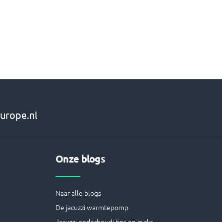
urope.nl
Onze blogs
Naar alle blogs
De jacuzzi warmtepomp
Jacuzzi onderhoud: tips en tricks