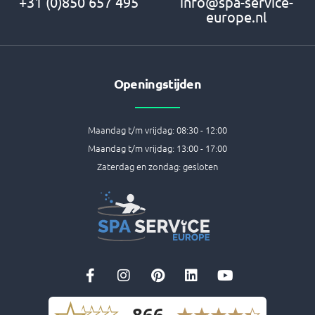
+31 (0)850 657 495
info@spa-service-
europe.nl
Openingstijden
Maandag t/m vrijdag: 08:30 - 12:00
Maandag t/m vrijdag: 13:00 - 17:00
Zaterdag en zondag: gesloten
F
I
P
L
Y
a
n
i
i
o
c
s
n
n
u
e
t
t
k
t