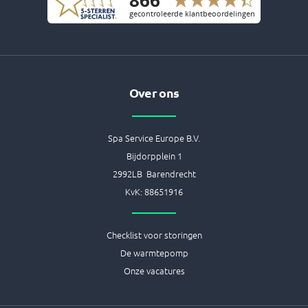
b
a
e
e
u
o
g
r
d
b
o
r
e
i
e
k
a
s
n
-
m
t
f
Over ons
Spa Service Europe B.V.
Bijdorpplein 1
2992LB Barendrecht
KvK: 88651916
Checklist voor storingen
De warmtepomp
Onze vacatures