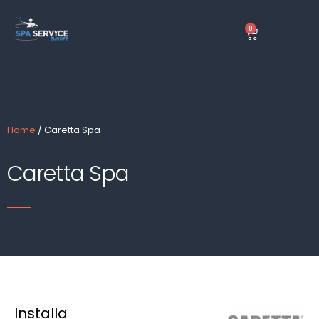
Ga
naar
0
Winkelwage
de
inhoud
Home
/ Caretta Spa
Caretta Spa
Installa