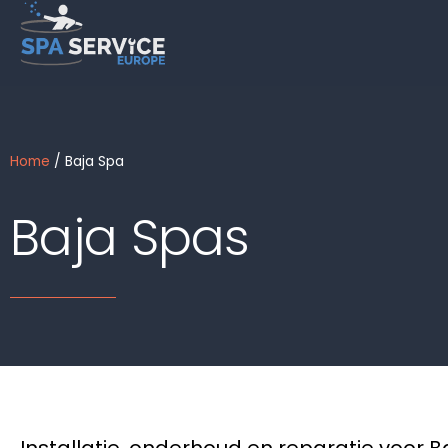
Ga
naar
de
inhoud
Home
/ Baja Spa
Baja Spas