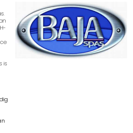
s.
van
pH-
ice
 is
dig
an