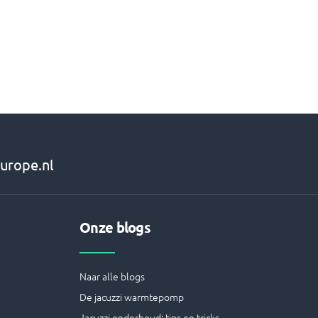
urope.nl
Onze blogs
Naar alle blogs
De jacuzzi warmtepomp
Jacuzzi onderhoud: tips en tricks