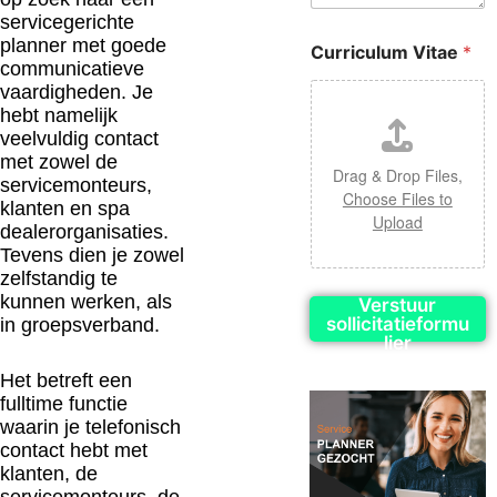
servicegerichte
planner met goede
Curriculum Vitae
*
communicatieve
vaardigheden. Je
hebt namelijk
veelvuldig contact
met zowel de
Drag & Drop Files,
servicemonteurs,
Choose Files to
klanten en spa
Upload
dealerorganisaties.
Tevens dien je zowel
zelfstandig te
kunnen werken, als
Verstuur
sollicitatieformu
in groepsverband.
lier
Het betreft een
fulltime functie
waarin je telefonisch
contact hebt met
klanten, de
servicemonteurs, de