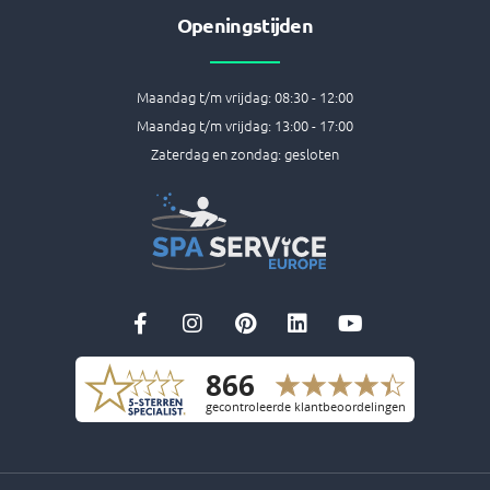
Openingstijden
Maandag t/m vrijdag: 08:30 - 12:00
Maandag t/m vrijdag: 13:00 - 17:00
Zaterdag en zondag: gesloten
F
I
P
L
Y
a
n
i
i
o
c
s
n
n
u
e
t
t
k
t
b
a
e
e
u
o
g
r
d
b
o
r
e
i
e
k
a
s
n
-
m
t