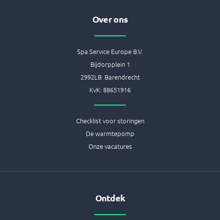
f
Over ons
Spa Service Europe B.V.
Bijdorpplein 1
2992LB Barendrecht
KvK: 88651916
Checklist voor storingen
De warmtepomp
Onze vacatures
Ontdek